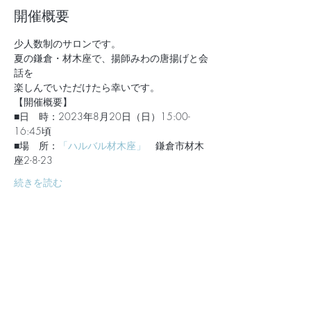
開催概要
少人数制のサロンです。
夏の鎌倉・材木座で、揚師みわの唐揚げと会
話を
楽しんでいただけたら幸いです。
【開催概要】
■日　時：2023年8月20日（日）15:00-
16:45頃
■場　所：
「ハルバル材木座」
　鎌倉市材木
座2-8-23
続きを読む
スケジュール
15:00 - 16:45
1 時間 45 分
【揚師みわのサロン】MEN'S PERVIS ＆
KARAAGE