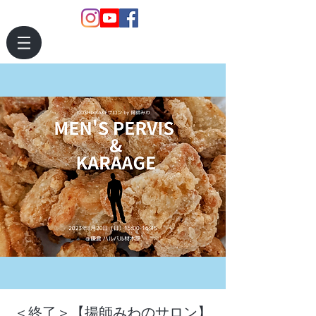
＜終了＞【揚師みわのサロン】