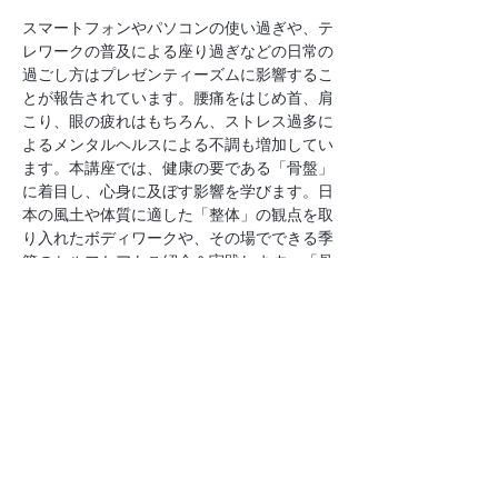
スマートフォンやパソコンの使い過ぎや、テ
レワークの普及による座り過ぎなどの日常の
過ごし方はプレゼンティーズムに影響するこ
とが報告されています。腰痛をはじめ首、肩
こり、眼の疲れはもちろん、ストレス過多に
よるメンタルヘルスによる不調も増加してい
ます。本講座では、健康の要である「骨盤」
に着目し、心身に及ぼす影響を学びます。日
本の風土や体質に適した「整体」の観点を取
り入れたボディワークや、その場でできる季
節のセルフケアもご紹介＆実践します。「骨
盤」から心身を整えることへの意識を高め、
疲労回復やリフレッシュにはもちろん、仕事
や日常生活のパフォーマンス向上を目指しま
しょう。
【開催概要】
◆日時：
2025年11月21日（金）14:00-14:40
◆当日のオンライン(Zoom)プログラム