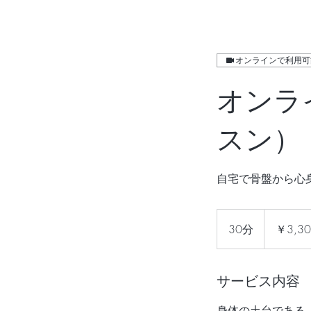
オンラインで利用可
オンラ
スン）
自宅で骨盤から心
3,300
円
30分
3
￥3,30
0
分
サービス内容
身体の土台である