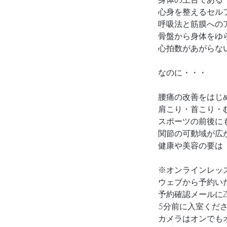
心身を整えるセル
呼吸法と筋膜への
骨盤から身体をゆ
心拍数があがらな
なのに・・・
腰痛の改善をはじ
肩こり・首こり・
スポーツの前後に
関節の可動域が広
健康や美容の要は
※オンラインレッス
ウェブから予約い
予約確認メールにZ
5分前に入室くだ
カメラはオンでも