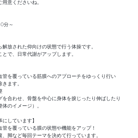
ご用意くださいね。
0分～
ら解放された仰向けの状態で行う体操です。
ことで、日常代謝がアップします。
血管を覆っている筋膜へのアプローチをゆっくり行い
除きます。
整
グを合わせ、骨盤を中心に身体を捩じったり伸ばしたり
整体のイメージ）。
事にしています】
血管を覆っている膜の状態や機能をアップ！
腹、脚など毎回テーマを決めて行っています。