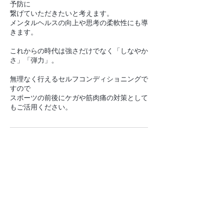
予防に
繋げていただきたいと考えます。
メンタルヘルスの向上や思考の柔軟性にも導
きます。
これからの時代は強さだけでなく「しなやか
さ」「弾力」。
無理なく行えるセルフコンディショニングで
すので
スポーツの前後にケガや筋肉痛の対策として
もご活用ください。
キャンセルポリシー
ご予約の変更やキャンセルは前日までにご連
絡くださいませ。
◎お客様ご都合によるキャンセル料：当日
100％
連絡先：koshikakemiwa@gmail.com