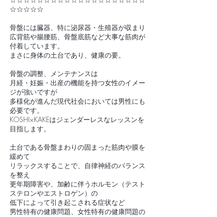
☆☆☆☆☆
骨盤には臓器、特に泌尿器・生殖器が収まり
広背筋や腸腰筋、骨盤底筋など大事な筋肉が
付着しています。
まさに身体の土台であり、健康の要。
骨盤の調整、メンテナンスは
月経・妊娠・出産の機能を持つ女性のイメー
ジが強いですが
多様化が進んだ現代社会においては男性にも
必要です。
KOSHI×KAKEはジェンダーレスなレッスンを
目指します。
土台である骨盤まわりの固まった筋肉や膜を
緩めて
リラックスすることで、自律神経のバランス
を整え
更年期障害や、加齢に伴うホルモン（テスト
ステロンやエストロゲン）の
低下によって引き起こされる症状など
男性特有の健康問題、女性特有の健康問題の