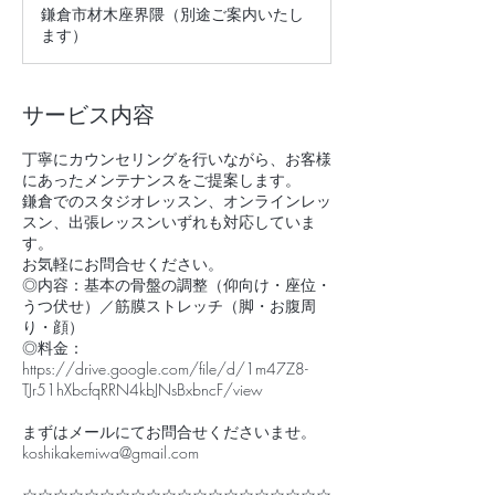
鎌倉市材木座界隈（別途ご案内いたし
し
く
ます）
は
お
得
な
サービス内容
回
数
券
丁寧にカウンセリングを行いながら、お客様
にあったメンテナンスをご提案します。
鎌倉でのスタジオレッスン、オンラインレッ
スン、出張レッスンいずれも対応していま
す。
お気軽にお問合せください。
◎内容：基本の骨盤の調整（仰向け・座位・
うつ伏せ）／筋膜ストレッチ（脚・お腹周
り・顔）
◎料金：
https://drive.google.com/file/d/1m47Z8-
TJr51hXbcfqRRN4kbJNsBxbncF/view
まずはメールにてお問合せくださいませ。
koshikakemiwa@gmail.com
☆☆☆☆☆☆☆☆☆☆☆☆☆☆☆☆☆☆☆☆