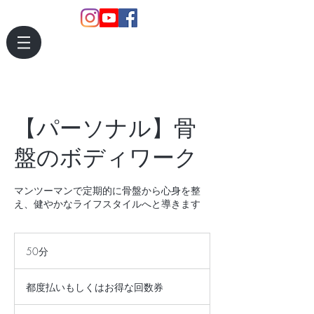
【パーソナル】骨
盤のボディワーク
マンツーマンで定期的に骨盤から心身を整
え、健やかなライフスタイルへと導きます
50分
5
0
都
分
度
都度払いもしくはお得な回数券
払
い
も